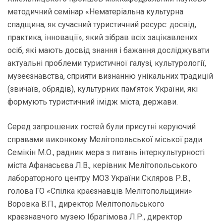
методичний семінар «Нематеріальна культурна
спадщина, як сучасний туристичний ресурс: досвід,
практика, інновації», який зібрав всіх зацікавлених
осіб, які мають досвід знання і бажання досліджувати
актуальні проблеми туристичної галузі, культурології,
музеєзнавства, сприяти визнанню унікальних традицій
(звичаїв, обрядів), культурних пам’яток України, які
формують туристичний імідж міста, держави.
Серед запрошених гостей були присутні керуючий
справами виконкому Мелітопольської міської ради
Семікін М.О., радник мера з питань інтеркультурності
міста Афанасьєва Л.В., керівник Мелітопольського
лабораторного центру МОЗ України Скляров Р.В.,
голова ГО «Спілка краєзнавців Мелітопольщини»
Воровка В.П., директор Мелітопольського
краєзнавчого музею Ібрагімова Л.Р., директор