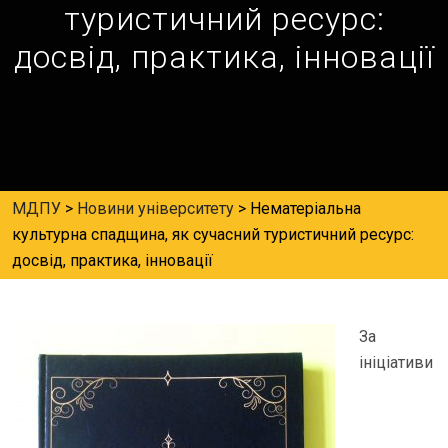
туристичний ресурс:
досвід, практика, інновації
МДПУ
>
Новини університету
>
Нематеріальна
культурна спадщина, як сучасний туристичний ресурс:
досвід, практика, інновації
За
ініціативи