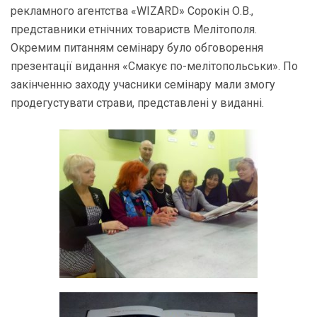
рекламного агентства «WIZARD» Сорокін О.В.,
представники етнічних товариств Мелітополя.
Окремим питанням семінару було обговорення
презентації видання «Смакує по-мелітопольськи». По
закінченню заходу учасники семінару мали змогу
продегустувати страви, представлені у виданні.