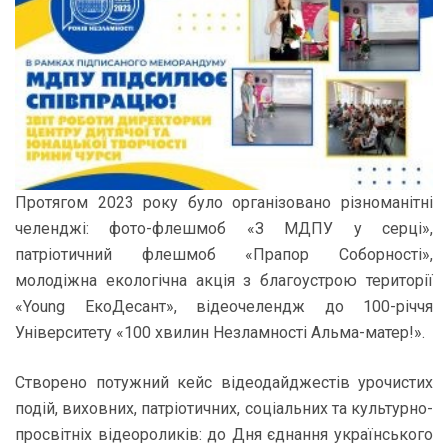
Протягом 2023 року було організовано різноманітні
челенджі: фото-флешмоб «З МДПУ у серці»,
патріотичний флешмоб «Прапор Соборності»,
молодіжна екологічна акція з благоустрою території
«Young ЕкоДесант», відеочелендж до 100-річчя
Університету «100 хвилин Незламності Альма-матер!».
Створено потужний кейс відеодайджестів урочистих
подій, виховних, патріотичних, соціальних та культурно-
просвітніх відеороликів: до Дня єднання українського