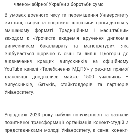
членом збірної України з боротьби сумо.
В умовах воєнного часу та переміщення Університету
виховні, творчі та спортивні ініціативи проводяться у
змішаному форматі. Традиційним і масштабним
заходом є «Урочиста академія вручення дипломів
випускникам бакалаврату та магістратури», яка
відбувається щорічно в січні та липні. Цьогоріч до
відзначення кращих випускників на офіційному
YouТube каналі «Телебачення МДПУ» у режимі прямої
трансляції доєднались майже 1500 учасників –
випускників, батьків, стейкголдерів та партнерів
Університету.
Упродовж 2023 року набули популярності та зазнали
позитивної трансформації організація конект-студій з
представниками молоді Університету, а саме: конект-