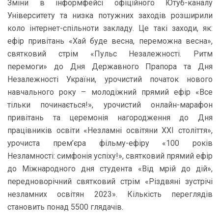
Зміни в інформфейсі офіційного Ютуб-каналу
Університету та низка потужних заходів розширили
коло інтернет-спільноти закладу. Це такі заходи, як:
ефір привітань «Хай буде весна, переможна весна»,
святковий стрім «Пульс Незалежності. Ритм
перемоги» до Дня Державного Прапора та Дня
Незалежності України, урочистий початок нового
навчального року – молодіжний прямий ефір «Все
тільки починається!», урочистий онлайн-марафон
привітань та церемонія нагородження до Дня
працівників освіти «Незламні освітяни ХХІ століття»,
урочиста прем’єра фільму-ефіру «100 років
Незламності: симфонія успіху!», святковий прямий ефір
до Міжнародного дня студента «Від мрій до дій»,
передноворічний святковий стрім «Різдвяні зустрічі
незламних освітян 2023». Кількість переглядів
становить понад 5500 глядачів.