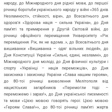
народу, до Міжнародного дня рідної мови, до першої
річниці боротьби українського народу у війні «365 днів
Незламності», стійкості, віри», до Всесвітнього дня
здоров’я «Здорова нація – сильна Україна», до Дня
пам’яті та примирення у Другій Світовій війні, до
річниці офіційного переміщення Університету «Рік
переміщення. Рік, як не вдома…», до Всесвітнього дня
вишиванки «Вишиванка – одяг вільних людей», до
Дня Конституції України «Сильні, єдині, незламні», до
Міжнародного дня молоді, до Дня фізичної культури і
спорту «Українці – нація переможців», до Дня
захисника і захисниці України «Слава нашим героям»,
до 80-тої річниці визволення Мелітополя від
нацистських загарбників «Перемогли тоді –
переможемо і зараз!», до Дня української писемності
та мови «Цією мовою говорять герої. Цією мовою
«Героям Слава!»», до 80-тої річниці пам’яті жертв