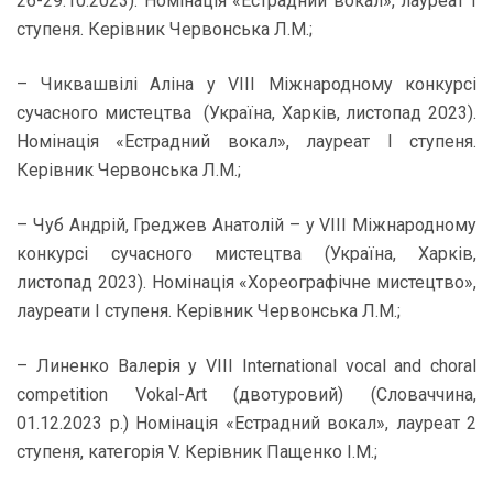
26-29.10.2023). Номінація «Естрадний вокал», лауреат І
ступеня. Керівник Червонська Л.М.;
– Чиквашвілі Аліна у VІІІ Міжнародному конкурсі
сучасного мистецтва (Україна, Харків, листопад 2023).
Номінація «Естрадний вокал», лауреат І ступеня.
Керівник Червонська Л.М.;
– Чуб Андрій, Греджев Анатолій – у VІІІ Міжнародному
конкурсі сучасного мистецтва (Україна, Харків,
листопад 2023). Номінація «Хореографічне мистецтво»,
лауреати І ступеня. Керівник Червонська Л.М.;
– Линенко Валерія у VІІІ International vocal and choral
competition Vokal-Art (двотуровий) (Словаччина,
01.12.2023 р.) Номінація «Естрадний вокал», лауреат 2
ступеня, категорія V. Керівник Пащенко І.М.;