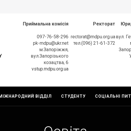
Приймальна комісія
Ректорат
Юри
097-76-58-296
rectorat@mdpu.org.ua
вул. Г
pk-mdpu@ukr.net
тел.(096) 21-61-372
м.Запоріжжя,
Запор
вул.Запорізького
козацтва, 6
l University
vstup.mdpu.org.ua
МІЖНАРОДНИЙ ВІДДІЛ
СТУДЕНТУ
СОЦІАЛЬНІ ПИ