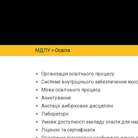
МДПУ
>
Освіта
Організація освітнього процесу
Система внутрішнього забезпечення якос
Мова освітнього процесу
Анкетування
Анотації вибіркових дисциплін
Лабораторії
Умови доступності закладу освіти для на
Ліцензії та сертифікати
Практична підготовка здобувачів вищої о