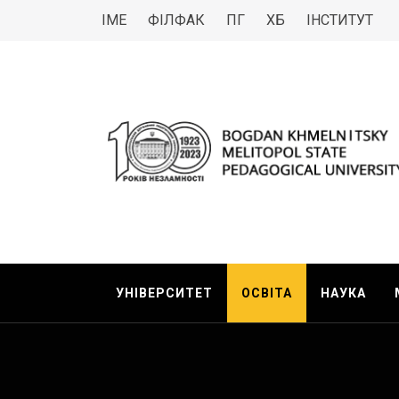
ІМЕ
ФІЛФАК
ПГ
ХБ
ІНСТИТУТ
МДПУ
Bogdan Khmelnitsky Melitopol State Pedagogica
УНІВЕРСИТЕТ
ОСВІТА
НАУКА