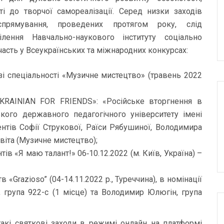
ті до творчої самореалізації. Серед низки заходів
о спрямування, проведених протягом року, слід
лення Навчально-наукового інституту соціально
участь у Всеукраїнських та міжнародних конкурсах:
зі спеціальності «Музичне мистецтво» (травень 2022
KRAINIAN FOR FRIENDS»: «Російське вторгнення в
ького державного педагогічного університету імені
нтів Софії Струкової, Раїси Рябушиної, Володимира
віта (Музичне мистецтво);
в «Я маю талант!» 06‑10.12.2022 (м. Київ, Україна) –
«Grazioso” (04-14.11.2022 р., Туреччина), в номінації
 група 922-с (1 місце) та Володимир Юлюгін, група
акі святкові заходи в режимі онлайн на платформі