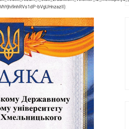
VhYjhi9nhRVs1dP-bVgUHnzazlI
):