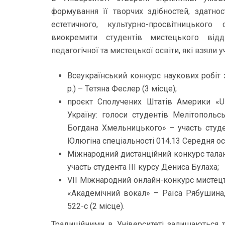
формування її творчих здібностей, здатнос
естетичного, культурно-просвітницьког
виокремити студентів мистецького відді
педагогічної та мистецької освіти, які взяли 
Всеукраїнський конкурс наукових робіт 
р.) – Тетяна Феслер (3 місце);
проєкт Сполучених Штатів Америки «U
Україну: голоси студентів Мелітопольс
Богдана Хмельницького» – участь студе
Юлюгіна спеціальності 014.13 Середня ос
Міжнародний дистанційний конкурс таланті
участь студента ІІІ курсу Дениса Булаха;
VII Міжнародний онлайн-конкурс мистецтв 
«Академічний вокал» – Раїса Рябушина,
522-с (2 місце).
Традиційними в Університеті залишаються т