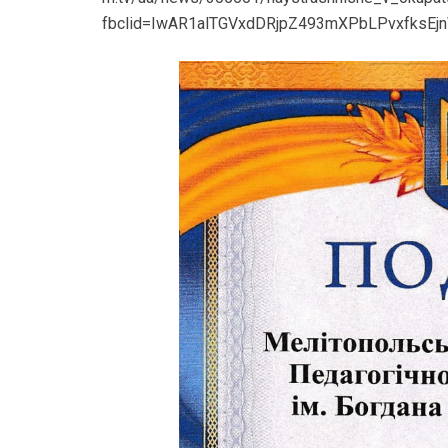
fbclid=IwAR1alTGVxdDRjpZ493mXPbLPvxfksEjn