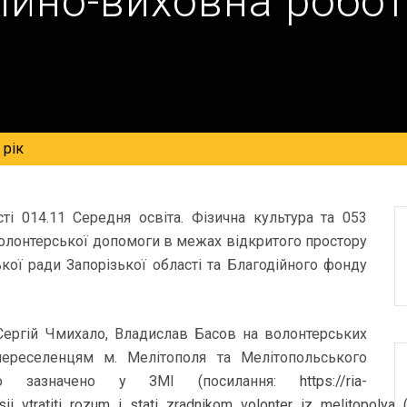
ійно-виховна робот
 рік
сті 014.11 Середня освіта. Фізична культура та 053
волонтерської допомоги в межах відкритого простору
ої ради Запорізької області та Благодійного фонду
, Сергій Чмихало, Владислав Басов на волонтерських
ереселенцям м. Мелітополя та Мелітопольського
ло зазначено у ЗМІ (посилання:
https://ria-
i_vtratiti_rozum_i_stati_zradnikom_volonter_iz_melitopolya_(