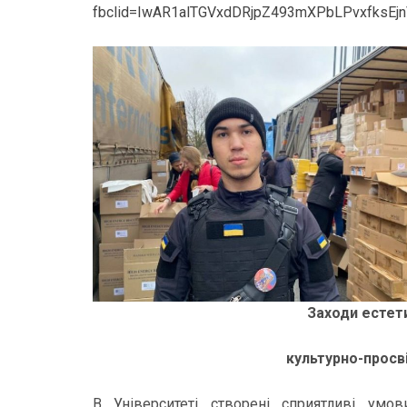
fbclid=IwAR1alTGVxdDRjpZ493mXPbLPvxfksEjn
Заходи естет
культурно-просв
В Університеті створені сприятливі умов