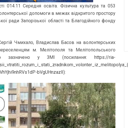
сті 014.11 Середня освіта. Фізична культура та 053
волонтерської допомоги в межах відкритого простору
ої ради Запорізької області та Благодійного фонду
, Сергій Чмихало, Владислав Басов на волонтерських
ереселенцям м. Мелітополя та Мелітопольського
ло зазначено у ЗМІ (посилання:
https://ria-
i_vtratiti_rozum_i_stati_zradnikom_volonter_iz_melitopolya_(
VhYjhi9nhRVs1dP-bVgUHnzazlI
):