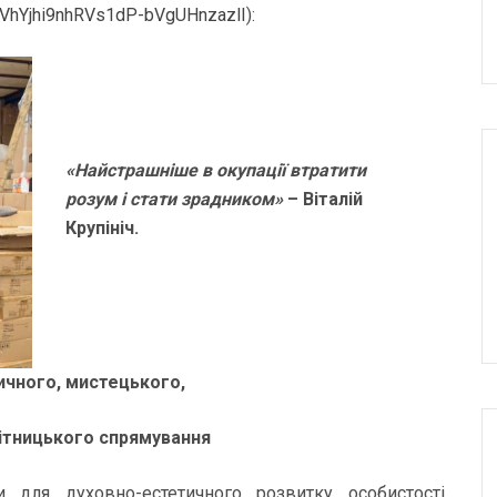
VhYjhi9nhRVs1dP-bVgUHnzazlI
):
«Найстрашніше в окупації втратити
розум і стати зрадником»
– Віталій
Крупініч.
ичного, мистецького,
ітницького спрямування
и для духовно-естетичного розвитку особистості,