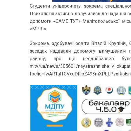
Студенти університету, зокрема спеціально
Психологія активно долучились до надання 
допомоги «САМЕ ТУТ» Мелітопольської міськ
«МРІЯ».
Зокрема, здобувачі освіти Віталій Крупініч
засадах надавали допомогу вимушеним п
району, про що неодноразово бу
m.tv/ua/news/305601/naystrashnishe_v_okupatsi
fbclid=IwAR1alTGVxdDRjpZ493mXPbLPvxfksEjn