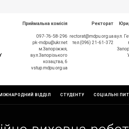
Приймальна комісія
Ректорат
Юри
097-76-58-296
rectorat@mdpu.org.ua
вул. Г
pk-mdpu@ukr.net
тел.(096) 21-61-372
м.Запоріжжя,
Запор
вул.Запорізького
козацтва, 6
l University
vstup.mdpu.org.ua
МІЖНАРОДНИЙ ВІДДІЛ
СТУДЕНТУ
СОЦІАЛЬНІ ПИ