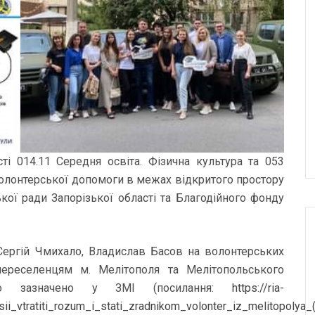
сті 014.11 Середня освіта. Фізична культура та 053
волонтерської допомоги в межах відкритого простору
ої ради Запорізької області та Благодійного фонду
, Сергій Чмихало, Владислав Басов на волонтерських
ереселенцям м. Мелітополя та Мелітопольського
ло зазначено у ЗМІ (посилання:
https://ria-
i_vtratiti_rozum_i_stati_zradnikom_volonter_iz_melitopolya_(