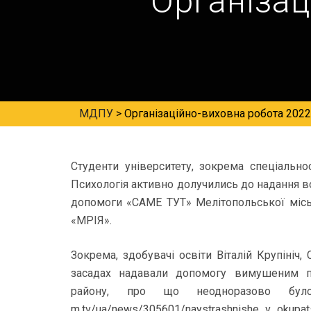
Організац
МДПУ
>
Організаційно-виховна робота 2022
Студенти університету, зокрема спеціально
Психологія активно долучились до надання 
допомоги «САМЕ ТУТ» Мелітопольської міськ
«МРІЯ».
Зокрема, здобувачі освіти Віталій Крупініч
засадах надавали допомогу вимушеним п
району, про що неодноразово бу
m.tv/ua/news/305601/naystrashnishe_v_okupatsi