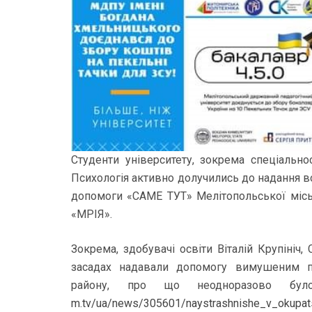
Студенти університету, зокрема спеціально
Психологія активно долучились до надання 
допомоги «САМЕ ТУТ» Мелітопольської міськ
«МРІЯ».
Зокрема, здобувачі освіти Віталій Крупініч
засадах надавали допомогу вимушеним п
району, про що неодноразово бу
m.tv/ua/news/305601/naystrashnishe_v_okupatsi